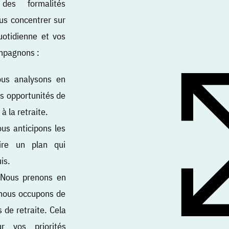
des formalités
us concentrer sur
uotidienne et vos
ompagnons :
ous analysons en
es opportunités de
à la retraite.
ous anticipons les
uire un plan qui
is.
: Nous prenons en
t nous occupons de
 de retraite. Cela
 vos priorités