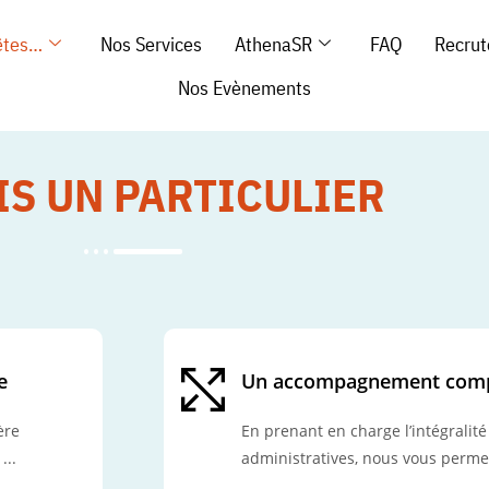
êtes…
Nos Services
AthenaSR
FAQ
Recru
Nos Evènements
IS UN PARTICULIER
e
Un accompagnement comp
ère
En prenant en charge l’intégralité
...
administratives, nous vous perme
...