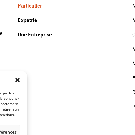
Particulier
N
Expatrié
N
se
Une Entreprise
Q
N
N
D
s que les
de consentir
omportement
P
 retirer son
onctions.
éférences